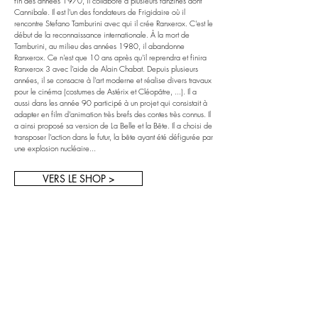
fin des années 1970, il collabore à plusieurs fanzines dont
Cannibale. Il est l'un des fondateurs de Frigidaire où il
rencontre Stefano Tamburini avec qui il crée Ranxerox. C'est le
début de la reconnaissance internationale. À la mort de
Tamburini, au milieu des années 1980, il abandonne
Ranxerox. Ce n'est que 10 ans après qu'il reprendra et finira
Ranxerox 3 avec l'aide de Alain Chabat. Depuis plusieurs
années, il se consacre à l'art moderne et réalise divers travaux
pour le cinéma (costumes de Astérix et Cléopâtre, ...). Il a
aussi dans les année 90 participé à un projet qui consistait à
adapter en film d'animation très brefs des contes très connus. Il
a ainsi proposé sa version de La Belle et la Bête. Il a choisi de
transposer l'action dans le futur, la bête ayant été défigurée par
une explosion nucléaire...
VERS LE SHOP >