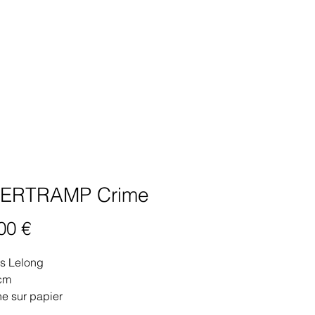
ERTRAMP Crime
Prix
00 €
is Lelong
cm
e sur papier