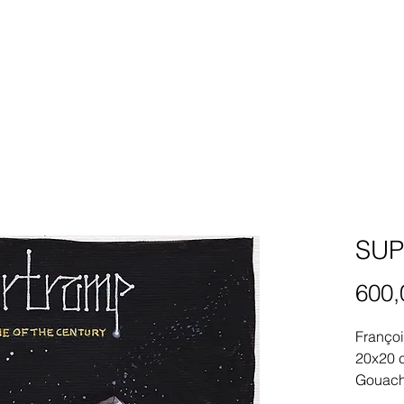
SUP
600,
Franço
20x20 
Gouach