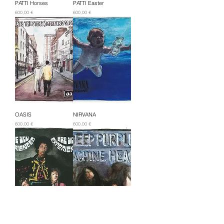
PATTI Horses
PATTI Easter
Prix
Prix
600,00 €
600,00 €
OASIS
NIRVANA
Prix
Prix
600,00 €
600,00 €