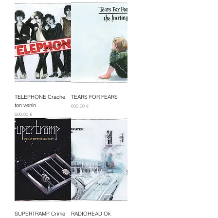
TELEPHONE Crache
TEARS FOR FEARS
ton venin
Prix
600,00 €
Prix
600,00 €
SUPERTRAMP Crime
RADIOHEAD Ok